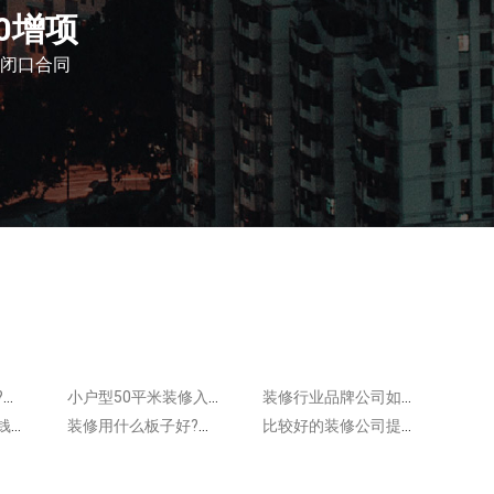
0增项
闭口合同
装修主材都有哪些?下面一起来认识!
小户型50平米装修入住如何保养床垫?床垫保养方法很简单
装修行业品牌公司如何选择?这5点应进行分析
装修好一点要多少钱?装修要量力而行
装修用什么板子好?来看常见装修板材类型
比较好的装修公司提醒：新房装修这样配色更合理!