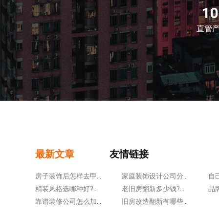
1
直管
最新文章
友情链接
房子装饰后怎样去甲醛?提高空气质量!
家庭装饰设计公司分享：卧室的软装搭配技巧有哪些?
精装风格选哪种好?几种流行软装风格瞧过来
老旧房翻新多少钱?把控开支获得高性价比
靠谱装修公司怎么加固太薄的楼板?来了解具体的步骤!
旧房改造翻新有哪些步骤?主要分享以下5点!