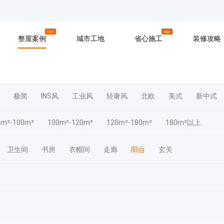
京
上海
广州
Hot
Hot
整屋案例
城市工地
省心施工
装修攻略
材料
拆改
水电
软装
入住
防水
泥瓦
木工
极简
INS风
工业风
轻奢风
北欧
美式
新中式
0m²-100m²
100m²-120m²
120m²-180m²
180m²以上
卫生间
书房
衣帽间
走廊
阳台
玄关
室