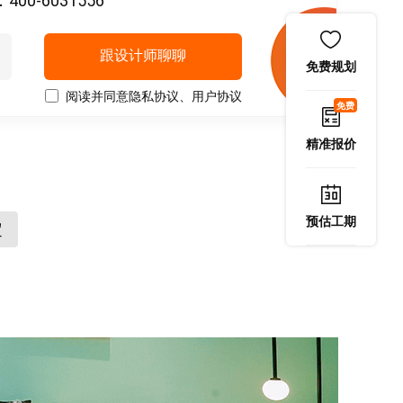
-6031556
跟设计师聊聊
免费规划
阅读并同意
隐私协议
、
用户协议
免费
精准报价
预估工期
定