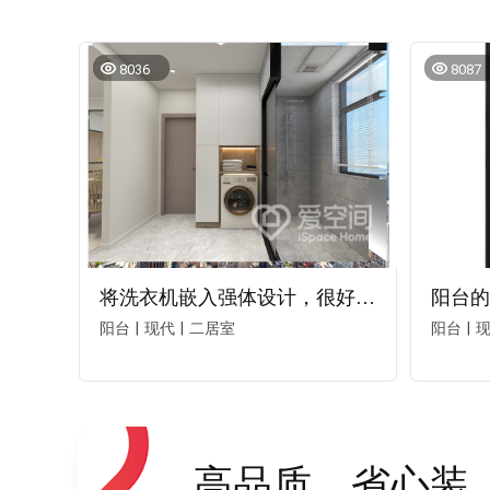
8036
8087
将洗衣机嵌入强体设计，很好地使立面得到了丰富，也缩短了洗衣动线。
阳台
现代
二居室
阳台
|
|
|
高品质，省心装