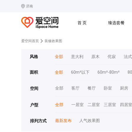
济南
选择城市
热门城市：
北
首 页
臻选套餐
B
北京
C
成都
爱空间首页
装修效果图
G
广州
其他城市
J
济南
收房
设计
预算
合同
风格
全部
意大利
原木
侘寂
法式
L
廊坊
S
上海
T
天津
太原
W
武汉
面积
全部
60m²以下
60m²-80m²
8
Z
郑州
全部
客厅
餐厅
卧室
厨房
空间
全部
一居室
二居室
三居室
四居
户型
最新发布
人气效果图
排列方式