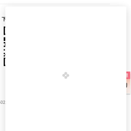
下载爱空间App
爱空间官微
02051714号