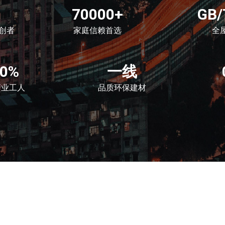
70000+
GB/
创者
家庭信赖首选
全
00%
一线
产业工人
品质环保建材