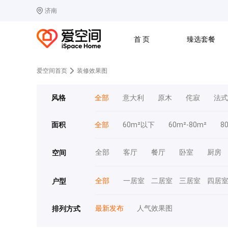
济南
选择城市
热门城市：
北
首 页
臻选套餐
B
北京
C
成都
爱空间首页
装修效果图
G
广州
其他城市
J
济南
收房
设计
预算
合同
风格
全部
意大利
原木
侘寂
法式
L
廊坊
S
上海
T
天津
太原
W
武汉
面积
全部
60m²以下
60m²-80m²
8
Z
郑州
全部
客厅
餐厅
卧室
厨房
空间
全部
一居室
二居室
三居室
四居
户型
最新发布
人气效果图
排列方式