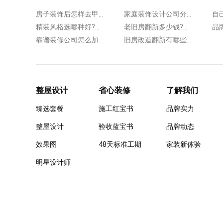
房子装饰后怎样去甲醛?提高空气质量!
家庭装饰设计公司分享：卧室的软装搭配技巧有哪些?
精装风格选哪种好?几种流行软装风格瞧过来
老旧房翻新多少钱?把控开支获得高性价比
靠谱装修公司怎么加固太薄的楼板?来了解具体的步骤!
旧房改造翻新有哪些步骤?主要分享以下5点!
整屋设计
省心装修
了解我们
臻选套餐
施工红宝书
品牌实力
整屋设计
验收蓝宝书
品牌动态
效果图
48天标准工期
家装新体验
明星设计师