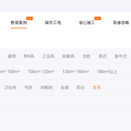
京
上海
广州
Hot
Hot
整屋案例
城市工地
省心施工
装修攻略
材料
拆改
水电
软装
入住
防水
泥瓦
木工
极简
INS风
工业风
轻奢风
北欧
美式
新中式
0m²-100m²
100m²-120m²
120m²-180m²
180m²以上
卫生间
书房
衣帽间
走廊
阳台
玄关
室