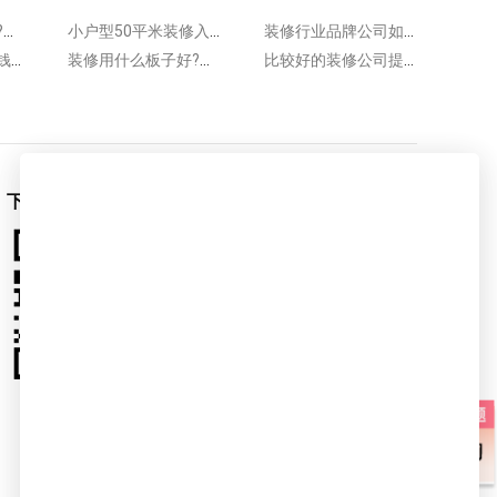
装修主材都有哪些?下面一起来认识!
小户型50平米装修入住如何保养床垫?床垫保养方法很简单
装修行业品牌公司如何选择?这5点应进行分析
装修好一点要多少钱?装修要量力而行
装修用什么板子好?来看常见装修板材类型
比较好的装修公司提醒：新房装修这样配色更合理!
下载爱空间App
爱空间官微