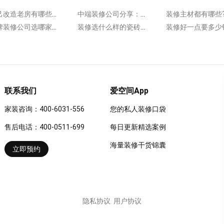
自己改造老房有哪些设计步骤?分为以下几个环节!
中端装修公司分享：收房有哪些项目?
品牌装修公司选哪家好?如何跟装修公司签约?
装修选什么样的瓷砖好?瓷砖选购有技巧
联系我们
爱空间App
家装咨询：400-6031-556
您的私人装修口袋
售后电话：400-0511-699
每日更新精选案例
海量装修干货锦囊
立即预约
隐私协议
用户协议