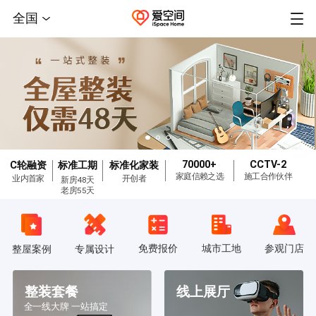
全国
70000+
CCTV-2
C轮融资
标准工期
标准化家装
家庭信赖之选
施工合作伙伴
业内首家
开创者
新房48天
老房55天
免费报价
城市工地
参观门店
整屋案例
专属设计
整装套餐
线上展厅
全一线大牌 一站搞定