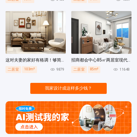
这对夫妻的家好有格调！够简洁还复古，好打扫卫生太贴心~
招商都会中心85㎡两居室现代简约风装修案例
103m²
85m²
9879
11648
二居室
二居室
我家设计成这样多少钱？