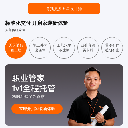
寻找更多五星设计师
标准化交付 开启家装新体验
变革传统家装
天天请假
施工外包
工艺水平
四处奔波
增项不停
跑工地
没保障
不达标
买材料
延期不止
立即开启家装新体验