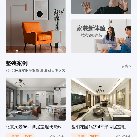
家装新体验
一站式省心家装
整装案例
更多>
70000+真实服务案例 看看别人怎么装
北京风景96㎡两居室现代简约风装修案例
鑫阳花园1栋94平米两居室现代简约风装修案例
96m²
94m²
5466
4569
二居室
二居室