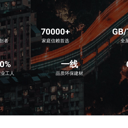
70000+
GB/
创者
家庭信赖首选
全
00%
一线
产业工人
品质环保建材