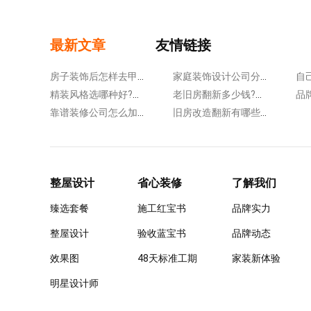
最新文章
友情链接
房子装饰后怎样去甲醛?提高空气质量!
家庭装饰设计公司分享：卧室的软装搭配技巧有哪些?
精装风格选哪种好?几种流行软装风格瞧过来
老旧房翻新多少钱?把控开支获得高性价比
靠谱装修公司怎么加固太薄的楼板?来了解具体的步骤!
旧房改造翻新有哪些步骤?主要分享以下5点!
整屋设计
省心装修
了解我们
臻选套餐
施工红宝书
品牌实力
整屋设计
验收蓝宝书
品牌动态
效果图
48天标准工期
家装新体验
明星设计师