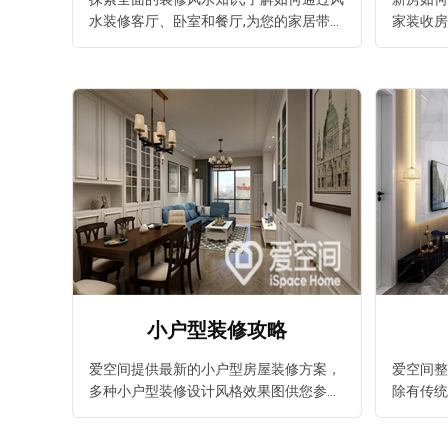
水装修客厅、卧室和餐厅,为您的家居带来
家装收房
好运与和谐。装修风水知识, 家庭装修风
验分享、
水, 客厅装修风水, 卧室风水, 餐厅风水, 风
价格给您
水学, 新房装修风水, 小户型风水。
题。
小户型装修攻略
爱空间提供最新的小户型房屋装修方案，
爱空间整
多种小户型装修设计风格效果图供您参考,
除有传统
高品质的室内装修设计,最实惠的价格都在
齐全，一
爱空间。新房装修首选爱空间装修公司。
地透明不