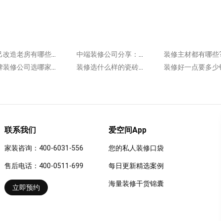
自己改造老房有哪些设计步骤?分为以下几个环节!
中端装修公司分享：收房有哪些项目?
品牌装修公司选哪家好?如何跟装修公司签约?
装修选什么样的瓷砖好?瓷砖选购有技巧
联系我们
爱空间App
家装咨询：400-6031-556
您的私人装修口袋
售后电话：400-0511-699
每日更新精选案例
海量装修干货锦囊
立即预约