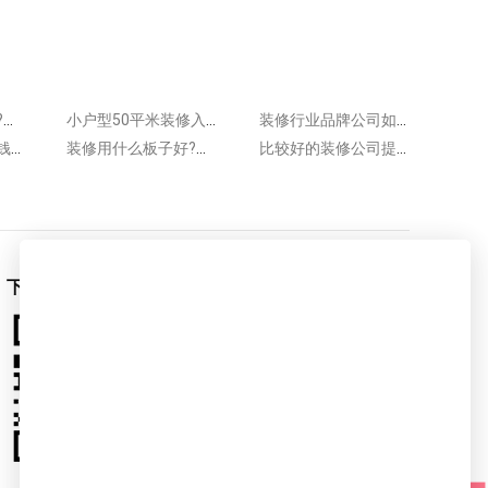
装修主材都有哪些?下面一起来认识!
小户型50平米装修入住如何保养床垫?床垫保养方法很简单
装修行业品牌公司如何选择?这5点应进行分析
装修好一点要多少钱?装修要量力而行
装修用什么板子好?来看常见装修板材类型
比较好的装修公司提醒：新房装修这样配色更合理!
下载爱空间App
爱空间官微