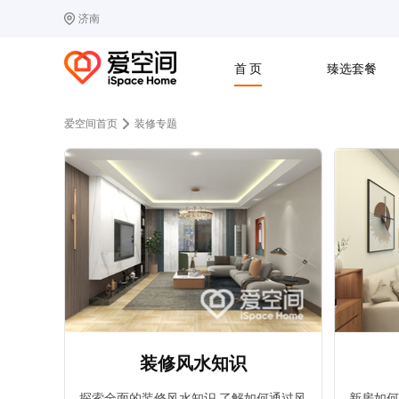
济南
选择城市
热门城市：
北
首 页
臻选套餐
B
北京
C
成都
爱空间首页
装修专题
G
广州
其他城市
J
济南
收房
设计
预算
合同
L
廊坊
S
上海
T
天津
太原
W
武汉
Z
郑州
装修风水知识
探索全面的装修风水知识,了解如何通过风
新房如何