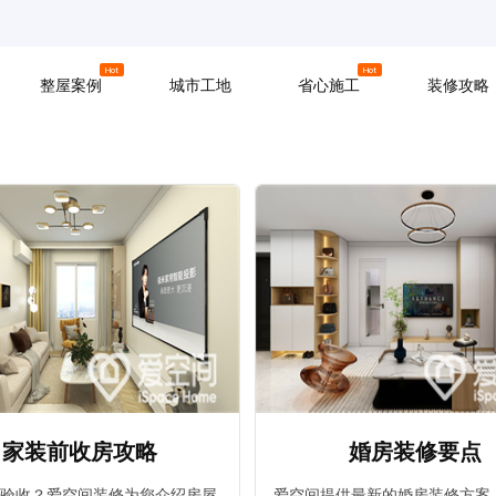
京
上海
广州
Hot
Hot
整屋案例
城市工地
省心施工
装修攻略
材料
拆改
水电
软装
入住
防水
泥瓦
木工
家装前收房攻略
婚房装修要点
验收？爱空间装修为您介绍房屋
爱空间提供最新的婚房装修方案