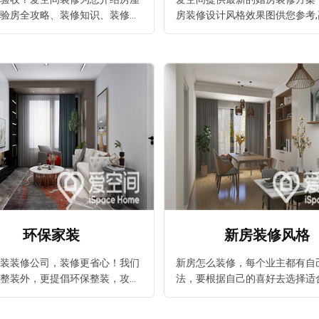
验房全攻略、装修知识、装修体
房装修设计风格效果图供您参考
装修设计大全，还有各个方案的
婚房装修设计,最实惠的价格都
参考，装修前必看爱空间装修专
婚房装修首选爱空间装修公司。
环保家装
新房装修风格
装装修公司，装修更省心！我们
新房怎么装修，每个业主都有自
整装外，更提倡环保整装，攻略
法，要根据自己的喜好去选择适
站式整装，承诺全程0增项；工
家装风格，爱空间装修不仅提供
用盯，7x24h全程直播，48天住
流程，还包含各种新房装修效果