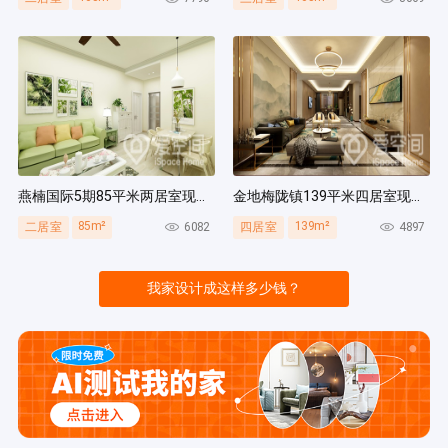
燕楠国际5期85平米两居室现代简约风装修案例
金地梅陇镇139平米四居室现代简约风装修案例
85m²
139m²
6082
4897
二居室
四居室
我家设计成这样多少钱？