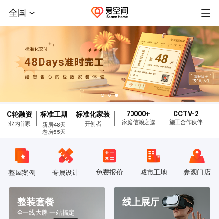
全国
70000+
CCTV-2
C轮融资
标准工期
标准化家装
家庭信赖之选
施工合作伙伴
业内首家
开创者
新房48天
老房55天
免费报价
城市工地
参观门店
整屋案例
专属设计
整装套餐
线上展厅
全一线大牌 一站搞定