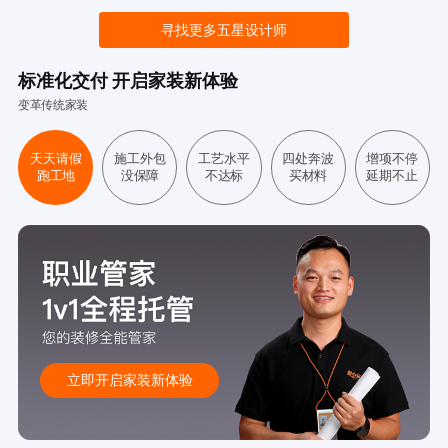
寻找更多五星设计师
标准化交付 开启家装新体验
变革传统家装
天天请假
施工外包
工艺水平
四处奔波
增项不停
跑工地
没保障
不达标
买材料
延期不止
立即开启家装新体验