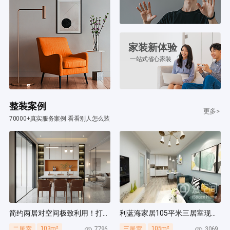
家装新体验
一站式省心家装
整装案例
更多>
70000+真实服务案例 看看别人怎么装
简约两居对空间极致利用！打造多组通顶柜，整齐能装！
利蓝海家居105平米三居室现代简约风装修案例
103m²
105m²
7796
3069
二居室
三居室