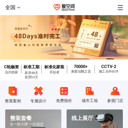
全国
70000+
CCTV-2
C轮融资
标准工期
标准化家装
家庭信赖之选
施工合作伙伴
业内首家
开创者
新房48天
老房55天
免费报价
城市工地
参观门店
整屋案例
专属设计
整装套餐
线上展厅
全一线大牌 一站搞定