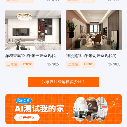
海域香庭120平米三居室现代简约风装修案例
祥悦苑105平米两居室现代简约风装修案例
120m²
105m²
3027
3838
三居室
二居室
我家设计成这样多少钱？