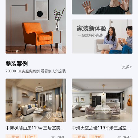
家装新体验
一站式省心家装
整装案例
更多>
70000+真实服务案例 看看别人怎么装
中海枫涟山庄119㎡三居室美式风装修案例
中海天空之镜119平米三居室北欧风装修案例
119m²
119m²
2981
3647
三居室
三居室