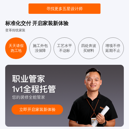
寻找更多五星设计师
标准化交付 开启家装新体验
变革传统家装
天天请假
施工外包
工艺水平
四处奔波
增项不停
跑工地
没保障
不达标
买材料
延期不止
立即开启家装新体验