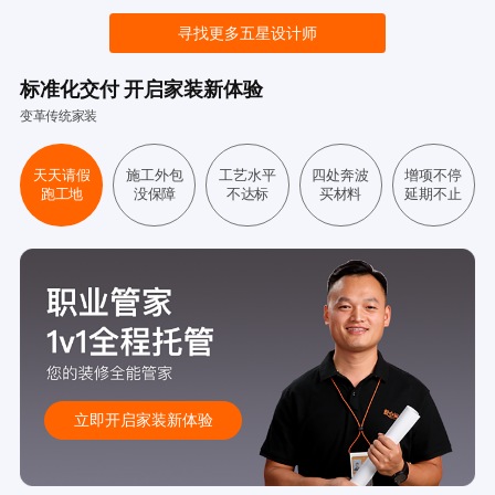
寻找更多五星设计师
标准化交付 开启家装新体验
变革传统家装
天天请假
施工外包
工艺水平
四处奔波
增项不停
跑工地
没保障
不达标
买材料
延期不止
立即开启家装新体验