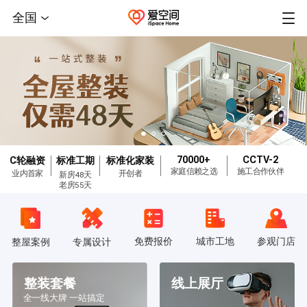
全国
70000+
CCTV-2
C轮融资
标准工期
标准化家装
家庭信赖之选
施工合作伙伴
业内首家
开创者
新房48天
老房55天
免费报价
城市工地
参观门店
整屋案例
专属设计
整装套餐
线上展厅
全一线大牌 一站搞定