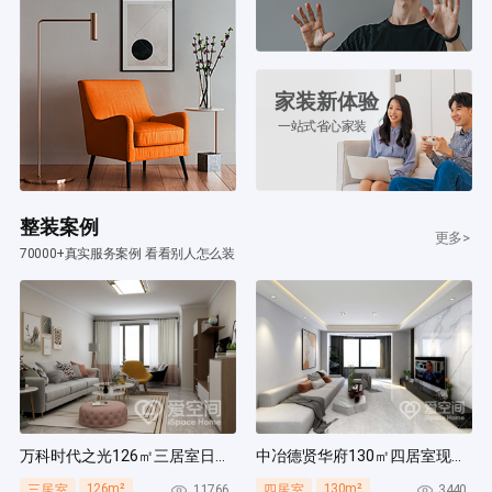
家装新体验
一站式省心家装
整装案例
更多>
70000+真实服务案例 看看别人怎么装
万科时代之光126㎡三居室日式风装修案例
中冶德贤华府130㎡四居室现代简约风装修案例
126m²
130m²
11766
3440
三居室
四居室