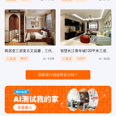
两居变三居复古又温馨，三代人同住无压力，收纳量超绝！
智慧长江青年城120平米三居室现代风装修案例
98m²
120m²
9398
4650
三居室
三居室
我家设计成这样多少钱？