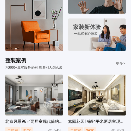
家装新体验
一站式省心家装
整装案例
更多>
70000+真实服务案例 看看别人怎么装
北京风景96㎡两居室现代简约风装修案例
鑫阳花园1栋94平米两居室现代简约风装修案例
96m²
94m²
5466
4569
二居室
二居室