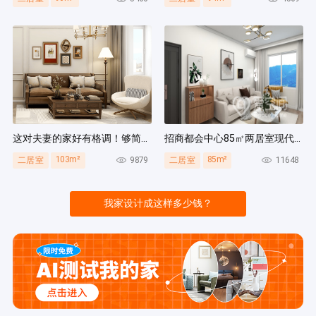
这对夫妻的家好有格调！够简洁还复古，好打扫卫生太贴心~
招商都会中心85㎡两居室现代简约风装修案例
103m²
85m²
9879
11648
二居室
二居室
我家设计成这样多少钱？