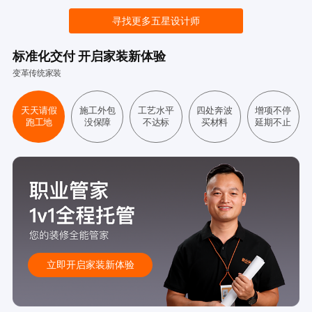
寻找更多五星设计师
标准化交付 开启家装新体验
变革传统家装
天天请假
施工外包
工艺水平
四处奔波
增项不停
跑工地
没保障
不达标
买材料
延期不止
立即开启家装新体验