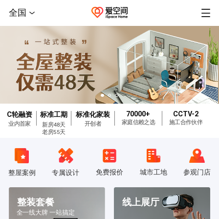
全国
70000+
CCTV-2
C轮融资
标准工期
标准化家装
家庭信赖之选
施工合作伙伴
业内首家
开创者
新房48天
老房55天
免费报价
城市工地
参观门店
整屋案例
专属设计
整装套餐
线上展厅
全一线大牌 一站搞定