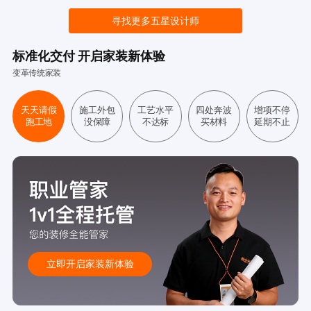
寻找更多五星设计师
标准化交付 开启家装新体验
变革传统家装
天天请假
施工外包
工艺水平
四处奔波
增项不停
跑工地
没保障
不达标
买材料
延期不止
立即开启家装新体验