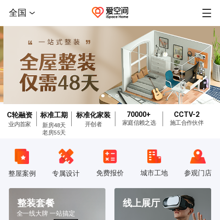
全国
70000+
CCTV-2
C轮融资
标准工期
标准化家装
家庭信赖之选
施工合作伙伴
业内首家
开创者
新房48天
老房55天
免费报价
城市工地
参观门店
整屋案例
专属设计
整装套餐
线上展厅
全一线大牌 一站搞定