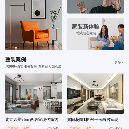
家装新体验
一站式省心家装
整装案例
更多>
70000+真实服务案例 看看别人怎么装
北京风景96㎡两居室现代简约风装修案例
鑫阳花园1栋94平米两居室现代简约风装修案例
96m²
94m²
5466
4569
二居室
二居室