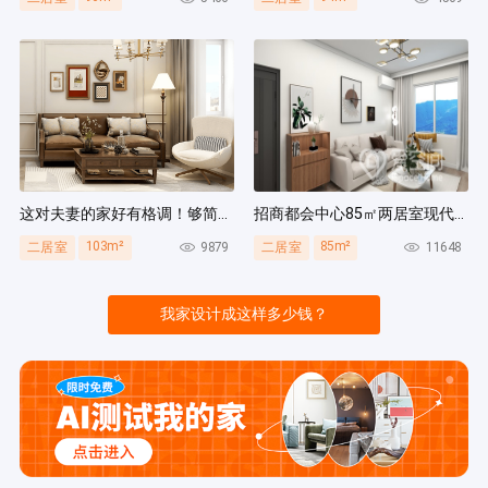
这对夫妻的家好有格调！够简洁还复古，好打扫卫生太贴心~
招商都会中心85㎡两居室现代简约风装修案例
103m²
85m²
9879
11648
二居室
二居室
我家设计成这样多少钱？