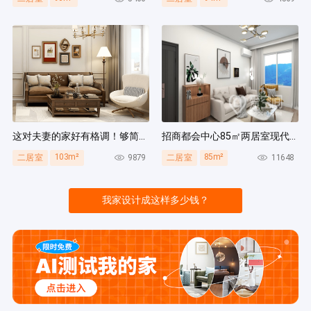
这对夫妻的家好有格调！够简洁还复古，好打扫卫生太贴心~
招商都会中心85㎡两居室现代简约风装修案例
103m²
85m²
9879
11648
二居室
二居室
我家设计成这样多少钱？