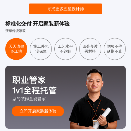
寻找更多五星设计师
标准化交付 开启家装新体验
变革传统家装
天天请假
施工外包
工艺水平
四处奔波
增项不停
跑工地
没保障
不达标
买材料
延期不止
立即开启家装新体验