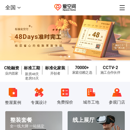
全国
70000+
CCTV-2
C轮融资
标准工期
标准化家装
家庭信赖之选
施工合作伙伴
业内首家
开创者
新房48天
老房55天
免费报价
城市工地
参观门店
整屋案例
专属设计
整装套餐
线上展厅
全一线大牌 一站搞定