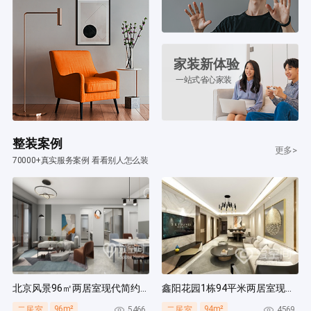
家装新体验
一站式省心家装
整装案例
更多>
70000+真实服务案例 看看别人怎么装
北京风景96㎡两居室现代简约风装修案例
鑫阳花园1栋94平米两居室现代简约风装修案例
96m²
94m²
5466
4569
二居室
二居室