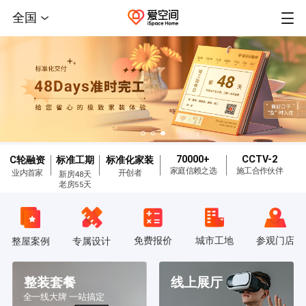
全国
70000+
CCTV-2
C轮融资
标准工期
标准化家装
家庭信赖之选
施工合作伙伴
业内首家
开创者
新房48天
老房55天
免费报价
城市工地
参观门店
整屋案例
专属设计
整装套餐
线上展厅
全一线大牌 一站搞定