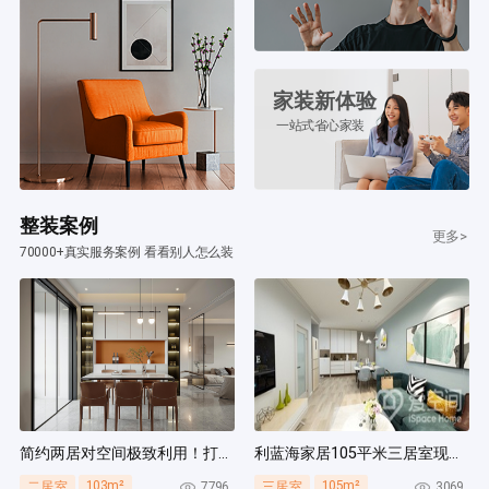
家装新体验
一站式省心家装
整装案例
更多>
70000+真实服务案例 看看别人怎么装
简约两居对空间极致利用！打造多组通顶柜，整齐能装！
利蓝海家居105平米三居室现代简约风装修案例
103m²
105m²
7796
3069
二居室
三居室