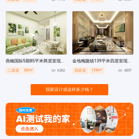
燕楠国际5期85平米两居室现代简约风装修案例
金地梅陇镇139平米四居室现代简约风装修案例
85m²
139m²
6082
4897
二居室
四居室
我家设计成这样多少钱？