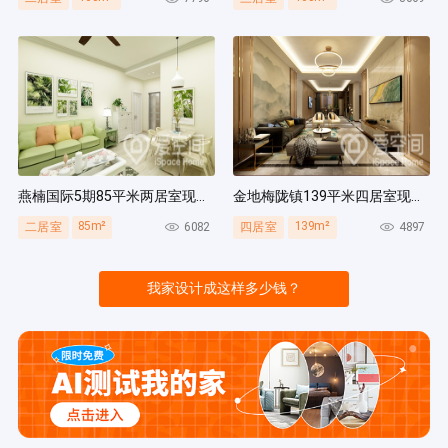
燕楠国际5期85平米两居室现代简约风装修案例
金地梅陇镇139平米四居室现代简约风装修案例
85m²
139m²
6082
4897
二居室
四居室
我家设计成这样多少钱？