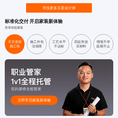
寻找更多五星设计师
标准化交付 开启家装新体验
变革传统家装
天天请假
施工外包
工艺水平
四处奔波
增项不停
跑工地
没保障
不达标
买材料
延期不止
立即开启家装新体验