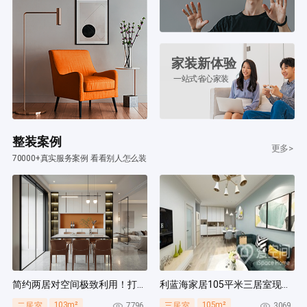
家装新体验
一站式省心家装
整装案例
更多>
70000+真实服务案例 看看别人怎么装
简约两居对空间极致利用！打造多组通顶柜，整齐能装！
利蓝海家居105平米三居室现代简约风装修案例
103m²
105m²
7796
3069
二居室
三居室