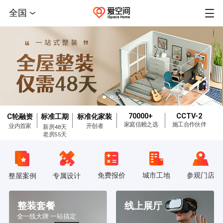
全国
70000+
CCTV-2
C轮融资
标准工期
标准化家装
家庭信赖之选
施工合作伙伴
业内首家
开创者
新房48天
老房55天
免费报价
城市工地
参观门店
整屋案例
专属设计
整装套餐
线上展厅
全一线大牌 一站搞定