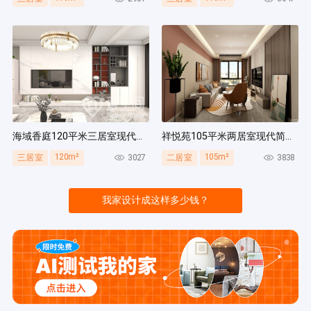
海域香庭120平米三居室现代简约风装修案例
祥悦苑105平米两居室现代简约风装修案例
120m²
105m²
3027
3838
三居室
二居室
我家设计成这样多少钱？