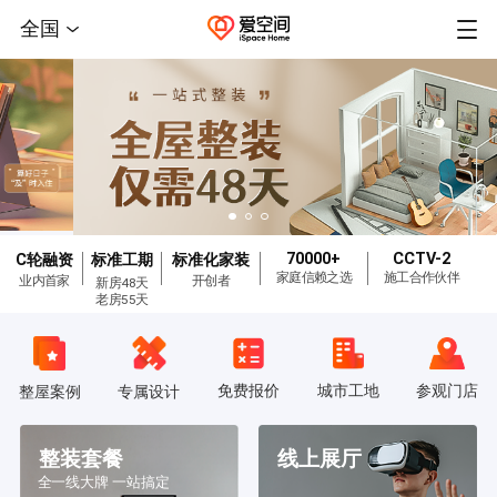
全国
70000+
CCTV-2
C轮融资
标准工期
标准化家装
家庭信赖之选
施工合作伙伴
业内首家
开创者
新房48天
老房55天
免费报价
城市工地
参观门店
整屋案例
专属设计
整装套餐
线上展厅
全一线大牌 一站搞定