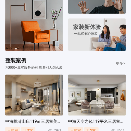
家装新体验
一站式省心家装
整装案例
更多>
70000+真实服务案例 看看别人怎么装
中海枫涟山庄119㎡三居室美式风装修案例
中海天空之镜119平米三居室北欧风装修案例
119m²
119m²
2981
3647
三居室
三居室