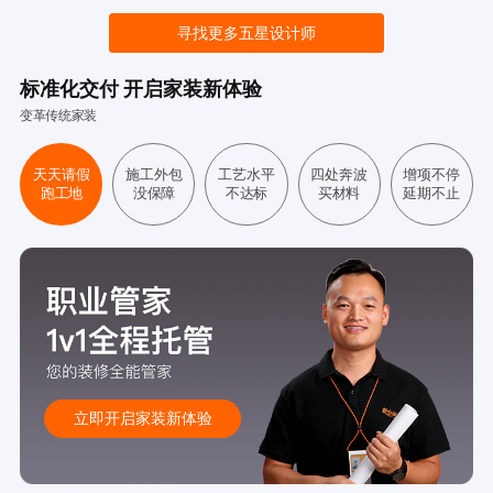
寻找更多五星设计师
标准化交付 开启家装新体验
变革传统家装
天天请假
施工外包
工艺水平
四处奔波
增项不停
跑工地
没保障
不达标
买材料
延期不止
立即开启家装新体验