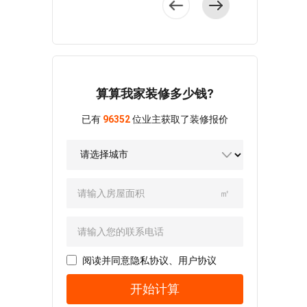
客厅与餐厅之间没
色及冷色调，雅致
新中式风格为设计
户型布局动静
以“舒适格调”为设计
有设计隔断，最大
且经典，针对女业
方向，设计师打破
分区，污洁分区，
理念。 全屋强
程度的释放了空间
主的烹饪需求，厨
常规，在传统中式
在厨房除设有生活
调空间的线条感与
利用率，又保证了
房方面做了开放式
的格调中大胆运用
阳台，晾晒更方
家具的功能感，室
视觉审美的需要。
厨房，厨房储物向
材质交叠，最终呈
便。 客厅的设
内硬装设计简单，
设计师把空间
外延伸，增加了厨
现出这套新中式家
计比较温馨，整体
包裹着慵懒的家具
的利用率达到最大
算算我家装修多少钱?
房空间，也保证了
居方案。 为构
空间面积不大，墙
调性，叠加精致装
化，水槽、灶台和
南北通透。 户
建出新中式的颜值
面无过多装饰，质
饰元素，呈现一种
已有
96352
位业主获取了装修报价
其他电器形成黄金
型为比较常见的三
与品味，设计师以
感温和。 餐厅
独特的美感。
三角区，家务动线
房户型，整体较为
线条解构空间，在
以米色为主体色
户型格局方正，客
缩短。 蓝色背
方正，动静区划分
白色的空间中加入
调，背景嵌入了餐
餐衔接设计，横厅
景墙带来温馨浪漫
合理，南北通透，
黄、蓝、绿等跳色
边柜，体现出主人
与阳台联结实现了
的感觉，整体动线
采光较好，三室朝
点缀，打破了硬装
对现代时尚的追
南北通透，室内采
㎡
十分合理，少量的
阳，空间面积划分
的沉闷，赋予空间
求。 蓝色与白
光条件优越，居住
灰色调让主卧空间
合理。 客厅以
了灵动美感。
色的搭配让空间显
适宜。 客厅为
氛围更加稳重。
蓝色背景为底色，
户型方正，客餐厅
得非常简约现代，
低饱和度的空间，
次卧采用了高低
加以梅花点缀，塑
衔接设计，南北通
空间宽阔不狭隘，
背景墙定制设计，
床的设计，学习区
造出宁静而雅致的
透的朝向让室内的
阅读并同意
隐私协议
、
用户协议
动线规划有序。
由格栅板、大理石
定制收纳柜和写字
中式氛围，米灰色
空气得到了对流，
主卧背景尽可能
和涂料组成，沙发
桌，增加了空间的
开始计算
沙发及原木家具带
视觉上空间感很
少地使用装饰，定
拼色设计，高级感
功能感，也为孩子
来温馨的禅意感。
大。 新中式客