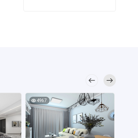
制衣柜减少了无用
十足。 餐厅以
们创造出一个小天
大面积的浅灰
厅中，背景墙以温
物品的存在，空间
白色和木材元素搭
地。 卫生间的
色与白色交汇，身
润的山水画贯穿其
立面干净。 次
配，精致的餐桌椅
背景光泽度很好，
心在这一方天地里
中，呈现出艺术美
卧选用了简洁的高
让空间充满宁静优
加上暖色灯光的烘
得到放松，原木餐
感和开阔性，新中
低床，家具多采用
雅的氛围，餐边柜
托，氛围感十足，
桌椅共同构成空间
式家具结构紧凑，
直线条，从简单舒
展现出高级气质。
大大增加了空间的
的温馨氛围。
优雅大气。 餐
适中体现出生活的
厨房元素以中
温馨格调。
结合L型橱柜布局，
厅的配色冷暖调
秩序感。 米色
性色为主，咖色橱
空间显得大气而干
和，吊顶水格调优
调背景令卫浴空间
柜与柔和的背景相
净，白色吊柜与灰
雅，中式家具元素
温暖舒适，三式干
互结合在一起，散
色地柜结合，让烹
相互碰撞，塑造出
湿分离优化了空间
发出一种舒适的美
饪空间变得简单舒
淡雅的用餐氛围。
动线，日常使用便
感。 简单的硬
适了起来。 中
厨房运用经典
捷。
装包容着主卧空间
式蓝使主卧空间显
三角式洗切炒动
的每一个细节，隐
得十分典雅素净，
线，吊柜与橱柜设
形衣柜扩大了空间
衣柜入墙式设计，
4967
计满足了收纳需
4771
视觉，装饰画点亮
不会影响空间的整
求，分色布局提升
了卧室氛围。
体美感，也满足了
了空间层次。
次卧背景延续了背
储物功能。 次
为打造心灵的安静
景色调，塑造出大
卧简洁干净，低饱
之所，主卧以白色
气优雅的氛围，暖
和度床品让次卧空
为底色，塑造出静
色床品散发出不俗