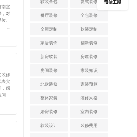
有吸附甲醛的作
软装全包
现在平面图纸上，
复式装修
预估工期
这样另外一面空间
问题。如果水泥砂
好预
济南室
用，但是要定期的
家里每一个装修区
就空出来了，小卧
浆不好，或者是搅
没什么
果，对
更换，否则吸附满
域都要体现出来，
餐厅装修
全包装修
室的活动空间就会
拌不均匀，可能会
主会对
品位。
了又会再次的释
所以自己要懂得绘
更大，也显得更加
出现沙粒，用脚搓
合理地
绍!
放，造成二次污
图。 3、出设计
全屋定制
软装定制
宽敞。 4、不同
地面就知道了。
费设计
过多华
染。 4、找专业
方案 虽然画图
材质的白色来拓展
3、门窗 门窗
意的设
效果并
的去甲醛机构
纸很难，但是也不
家居装饰
翻新装修
空间 卧室软装
也是重要的验收项
规装修
注重灯
市面上也有一些专
用太担心，业主可
颜色搭配也很重
目，看看门框窗框
性 打
业的去甲醛机构，
以先学习，比如上
新房软装
房屋装修
要，比如卧室家具
有没有划痕断裂等
折设计
他们有科学的去甲
网学习，或者是找
的选择，饰品颜
问题，检查五金件
做到多
醛方法，业主可以
专业人士学习。这
房间装修
家装知识
色，墙地面装修颜
的是否齐全，安装
里会有
的装修
花钱请他们帮忙去
样才能出满意的设
色等。小卧室的空
位置是否正确，有
 4、
代表实
甲醛，这样会省事
计方案，起码设计
北欧装修
家装预算
间有限，还是以浅
没有生锈断裂等问
不喜
题，感
很多。但也有不靠
方案不会太差，如
色系为主，比如白
题。 4、水路
部设计
埋问
谱的去甲醛机构，
果不懂的画，连设
整体家装
装修风格
色家具，浅色窗帘
厨卫和卫生间的
利用上
开槽的
这样就不靠谱了。
计方案都无法出
等等，这样空间感
水路验收也是很重
何一处
的线
可见，在房子
来，这样当然无法
婚房装修
室内装修
更强，显得卧室更
要的，首先是地漏
点，业
灌入点
装饰后要及时的去
进入到施工环节
加宽敞。 5、小
的验收，可以往地
：对于
甲醛，以上内容中
了。 4、确定风
软装设计
装修费用
卧室装推拉门减少
漏里面倒水，看看
堵塞
也分享了几个去甲
格 设计方案中
空间浪费 小卧
水流的速度，如果
走地漏
醛的方法，比如养
要体现装修风格，