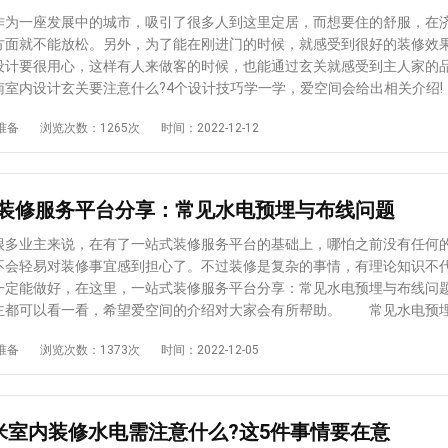
风格，包含了新中式风格、地中海风格、欧式古典风格等等。 2、准备
一座发展中的城市，吸引了很多人到这里定居，而想要住的舒服，在
会用到装修设计上的钱，业主应当有所把控，这样能避免设计时加入一些
方面就不能放松。另外，为了能在刚进门的时候，就感受到很好的装修效
素，导致装修设计成本超过了自身的预算。 3、考虑到需求：不同的业
设计要很用心，这样有人来做客的时候，也能通过玄关就感受到主人家的
子有不同的使用需求，为此在设计时就要考虑到实用性，让室内空间得到
南室内设计玄关要注意什么?4个设计技巧学一学，爱空间会给出相关介
础上，发挥出较大的使用价值。 结合上述所给出的内容，对于装修免
实用性 济南室内设计玄关要讲究实用性，千万不要觉得在玄关里面摆放
准备
浏览次数：1265次
时间：2022-12-12
吗，以及装修设计要点有哪些，大家是否有足够的认知了呢?为了能得到满
才能彰显品位。要知道玄关的东西多了之后，会让人觉得乱糟糟的，视觉
找有经验的设计师一直都是不少业主惯常的做法，一般这类设计师会在正
至于该如何体现实用性，考虑到玄关这里的自然光源不足，在设计时要
出现。
。另外还可以设计一些柜子来收纳鞋子、包包等物品。 2、重视私密
能看到的玄关，在设计时还应该注重隐私性，可以利用软帘、屏风或者转
装修服务平台分享：常见水电预埋与布线问题
线，避免在刚进门的请看下就将客厅、餐厅里面的状况一览无余。 3、
玄关进行设计要注意合理的利用空间，像大家比较常见的就是在玄关这
业主来说，在有了一站式装修服务平台的基础上，哪怕之前没有任何
帽柜等设计，既可以起到装饰玄关的目的，又能够具备收纳的实用效果。
不会轻易对装修事宜感到担心了。不过装修是复杂的事情，有理论知识不
性 玄关所采用的风格要做到跟装修风格保持统一，不要光顾着自己喜
一定能做好，在这里，一站式装修服务平台分享：常见水电预埋与布线问
只会在视觉上让人觉得很不协调，影响对整体装修效果的感官。当然，局
主都可以看一看，希望爱空间的介绍对大家会有所帮助。 常见水电预
的精致一些，提升装修的质感。 对于济南室内设计玄关要注意什么，
的水电管高了：针对这一类的问题，一般是重新再埋以便，或者是利用
准备
浏览次数：1373次
时间：2022-12-05
的相关介绍，大家心中是否有底了呢?其实不仅是玄关这个区域，室内的任
理。另外，也可以尝试用抬高地面高度的做法加以解决。 看不到预埋
都不能马虎，会直接影响到整体的装修效果。至于各个区域的装修设计要
常见的水电预埋问题之一，在进行处理的时候需要从找不到线管的那一头
对爱空间的关注，会有相关资讯被分享出来。
来则是将有水迹的地方给敲开，这样能找到线管。 穿线管发生了堵塞
期间所发生的堵塞问题，应当及时处理避免后果更严重。其中在穿线管的
平米室内装修水电需注意什么?这5件事情要在意
取的方法主要是灌水、钢丝互相搅等等。 常见水电布线问题 水电