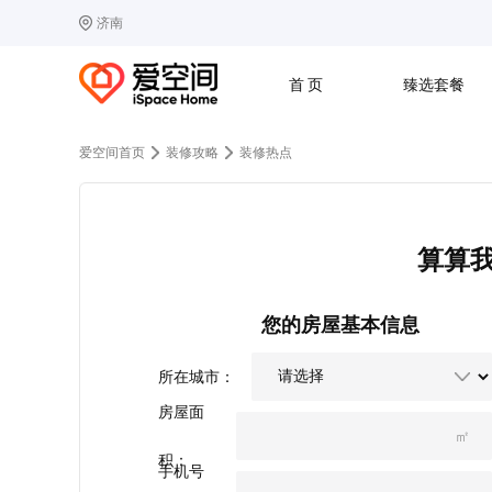
济南
选择城市
热门城市：
北
首 页
臻选套餐
B
北京
C
成都
爱空间首页
装修攻略
装修热点
G
广州
其他城市
J
济南
收房
设计
预算
合同
L
廊坊
S
上海
算算
T
天津
太原
W
武汉
Z
郑州
您的房屋基本信息
所在城市：
房屋面
㎡
积：
手机号