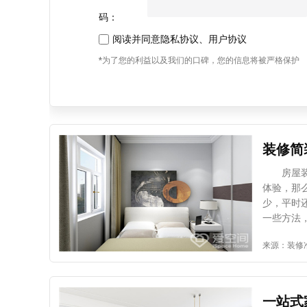
码：
阅读并同意
隐私协议
、
用户协议
*为了您的利益以及我们的口碑，您的信息将被严格保护
装修简
房屋装修
体验，那
少，平时
一些方法
1、 空
来源：装修
规划都不
只要在原
能省则省
简装的情
一站式