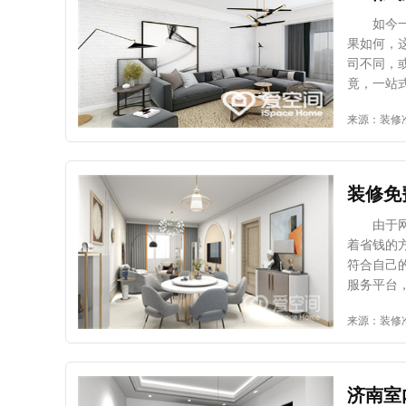
膏线、涂
家具及装
如今一站
以实用为
果如何，
虑生活习
司不同，
料或使用
竟，一站
造更好的
到底好不
来源：装修
图案的都
设计要点
然了，总
屋装修风
实。当然
修风格的
能，不能
不太协调
装修免
面也要加
用范围等
由于网络
对比强烈
着省钱的
饰方面也
符合自己
该如何选
服务平台
况。 通
来看一看
来源：装修
呢?总之
意，原因
沟通交流
是找专业
居设计相
富的设计
后，这几
济南室
来，这样