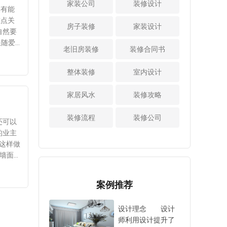
家装公司
室的门可以换成推
装修设计
水流慢，可能水管
用寿
绿植，使用活性
是有能
这里要总结家人的
拉式的，衣柜也可
堵住了。其次是将
电管线
炭，通风去甲醛等
重点关
意见，有人喜欢田
以是安装推拉门，
房子装修
家装设计
水龙头打开，看看
隐患风
等。这些方法都是
自然要
园风格，有人喜欢
这样能节省一定的
能不能正常出水。
等：这
不错的，能够净化
跟随爱
欧式风格等等，大
空间。 通过上
老旧房装修
在装修的过程中会
装修合同书
竖直，
空气，提高空气质
来说，
家的审美是不同
面内容的介绍，大
产生一些垃圾，如
埋与布
量，改善空气质
则必须
的，所以要有一个
家也了解了小卧室
果会导致下水管堵
整体装修
室内设计
工最好
量，只有这样才能
工现场
统一的意见。
的软装搭配技巧，
塞，这种问题当然
养高，
放心入住。
电，如
可见，在自己改造
可以选择浅色的家
要开发商承担责
家居风水
装修攻略
装布局
老房的时候要好好
具和饰品，有效的
任。验收合格后签
要承受
出设计方案，业主
利用空间，使用收
字，然后找中端装
装修流程
装修公司
走顶的
如果要自己设计，
还可以
纳工具，比如挂
修公司合作装修。
候要注
那就按照以上四步
的业主
钩，储物篮等等。
以上内容中总
在电路
走。先是要量房，
这样做
这样卧室类的衣物
结了一些收房项
修就没
获得设计的数据，
墙面颜
能分类收纳起来，
目，比如地面验
验证，
其次是开始画图，
能将视
也不会显得凌乱，
收，墙面验收，门
而在电
这个步骤难度大，
沙发用
反而会清爽宽敞很
窗验收，水路验收
案例推荐
良好。
要多学习，接着是
颜色可
多。
等等。每一个验收
有数
出设计方案，最后
化，但
项目都很重要，其
设计理念 设计
才行，
落实到实际。每一
面用了
中也有一些验收的
师利用设计提升了
爱空间
个环节都是很重要
材质的