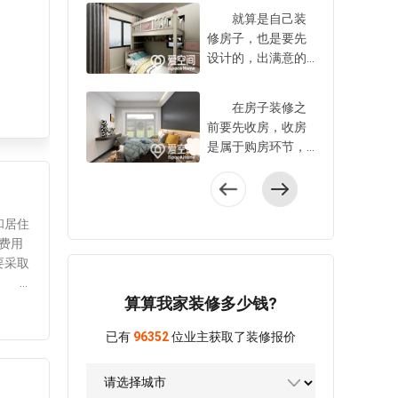
加收纳空间，只要
束以后要积极去甲
就算是自己装
软装搭配合理，哪
醛，提高空气质
修房子，也是要先
怕是小卧室也能变
量，这样对健康有
设计的，出满意的
得温馨舒适，这样
利。那么，房子装
设计方案，然后开
对睡眠也有帮助。
饰后怎样去甲醛?下
始装修施工，这样
如果卧室布置的凌
在房子装修之
面就一起来看看
不易出错。但是自
乱，或者是太空
前要先收房，收房
吧。 1、通风去
己设计也是有难度
阔，就会觉得比较
是属于购房环节，
甲醛 在房子装
的，尤其是对于装
单调了。那么，卧
这件事非常的重
饰后要通风去甲
修经验不足的业主
室的软装搭配技巧
要，业主一定不要
醛，只要是天气条
来说，有更多的地
有哪些?下面来听听
忽略。在收房之前
件允许，就可以开
方需要学习，起码
家庭装饰设计公司
和居住
做好攻略，将验收
门窗通风，同时将
要掌握设计的步
的建议! 1、巧
费用
的项目都列举出
柜子门和抽屉打
骤，以免影响到装
妙利用工具增加空
要采取
来，以及验收时的
开，这样室内的甲
修效果。那么，自
间利用率 在布
点!
注意事项。这样带
醛能早一点排出
己改造老房有哪些
算算我家装修多少钱?
置卧室的时候，业
和结构
着攻略去收房现
去。但是有一点要
设计步骤?下面就一
主一定要合理的利
难度，
场，才能防止有验
注意，这种方法去
起来看看吧。
已有
96352
位业主获取了装修报价
用空间，提高空间
景墙要
收遗漏的地方。那
甲醛的速度很慢，
1、量房 如果是
利用率，这也是家
但是在
么，收房有哪些项
可能几个月的时
自己改造老房，在
庭装饰设计公司的
板、石
目?下面来听听中端
间，甚至会更久，
设计之前是需要先