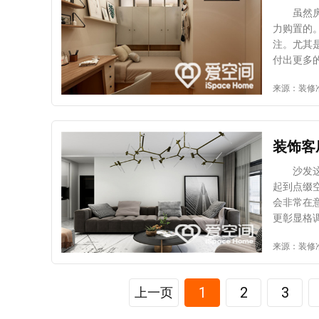
水：实际
虽然房价
命。而选
力购置的
乱七八糟
注。尤其
险。至于
付出更多
也是较为
空间一起
来源：装修
别看起来
必须是让
线问题，
要在有电
是让专业
必须要有
还会有偶丰
果违反相
装饰客
的时候，
来自于瓷
沙发这种
情况下，
起到点缀
意施工合
会非常在
施工这方
更彰显格
什么机会
色形成反
来源：装修
如果没有
觉亮点给
路验收这
米白色、
测试我家
借由上述
朝深一些
1
2
3
上一页
了。在进
又担心同
避免让最
不同材质