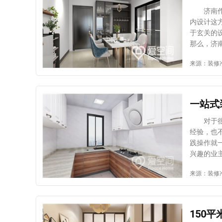
装修设计
济南作为
算：对于
内设计这
用途的元
于玄关的
自己的房
那么，济
利用的基
1、注意
来源：装修
软件可信
丽的元素
计效果，
不好。 
公司里面
具的使用
开大门就
一站式
来遮掩视
元化 对
对于很多
鞋柜、衣
经验，也
明确统一
践操作就
欢，否则
兴趣的业
也可以做
题 预埋
来源：装修
述所给出
方式来处
装修设计
管：作为
主可保持
水，接下
水电施工
150
上，可采