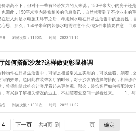
上，水管不是不能走地，而是走地会对材料有更高的要求，以便能延迟使
居高不下，但对于一些有经济实力的人来说，150平米大小的房子还
择走顶的情况下，可以降低安全隐患，同时维修起来也会很方便。 水
。也因此，150平米室内装修相关的信息资讯，自然就受到了不少业主的
：正常的水电布线是有依据的，如果将线布的乱七八糟，这样会增加火灾
是在进入到是水电施工环节之后，考虑到水电在日常生活当中的重要性，
布线到底怎能做，需要结合业主的实际需求来分析。 开关插座高低不
的心思。那么，150平米室内装修水电需注意什么?这5件事情要在意，且
常见的情况，而为了确定开关插座的位置一般会用弹线，注意弹线要横平
看看吧! 1、持证上岗 水电改造安装不是谁都可以做的，就以电路
准备
浏览次数：1190次
时间：2022-11-16
歪歪扭扭的。 综上，对于一站式装修服务平台分享出来的常见水电预
拥有劳动部门颁发了电工证的电工才行。倘若找到的电工师傅没有证书，
如果大家想要进行深入地了解，可以关注爱空间这一平台。此外，水电施
工证的工人指导下作业。 2、用电安全 从安全的角度来说，水电施
的施工团队来做，这种团队一般会出现在正规装修公司当中，不仅专业素
临时配电箱，而且在取电的时候必须要用插头，不可以采用其它的方法取
富经验!
关的规定，往往会面临被罚款的现象。 3、水管走顶 水管在进行安
厅如何搭配沙发?这样做更彰显格调
最好遵从“走顶不走地”这个原则，因为在地面上安装水电之后，水管不仅
砖的压力，还要承担人来回走动产生的压力，会增加踩裂水管的风险。而
物件在日常生活当中，可谓是相当常见且实用的，可以坐着、躺着，
维修方便所需成本也少一些。 4、开槽埋线 在给水路开槽打眼的时
空间的效果。也因此在装饰客厅的时候，对于沙发的选择与搭配，相当多
理性，避免发生将原电线管路亦或者是水暖管路给破坏掉的现象。此外，
意，希望能借此机会让客厅看起来更美观。那么，装饰客厅如何搭配沙发?
面，不可以将电线直接埋到地面或墙里，否则在出现了破损之后，想要维
调，有兴趣了解相关情况的业主，不妨随着爱空间一起看过来。 1、与
了。 5、做好试验 通常在水暖管道做好了之后，需要用打压试验来
差 在装饰客厅的时候，对于沙发颜色的选择要认真考虑，如果想形成
准备
浏览次数：1331次
时间：2022-11-02
任何问题才可以做下一道工序，这样做能够在一旦程度上防止管道漏水。
抓住的效果，则沙发颜色与墙面颜色要“唱反调”，比如墙面是深色的，则
方面，需要检查各方面的线路状况，还可利用通电检测，试一试用电是否
草绿色会更容易让空间重点给烘托出来。而墙面如果是浅色系的，则沙发
预估我家工期
风格
所给的内容，对于150平米室内装修水电需注意什么，大家心中应该
的来选。 2、材质不同搭配不无聊 如果不想在颜色这方面有过多变
4
下一页
共4页 到
页
确定
行装修的时候，不光要在水电项目上多加注意，其它的项目也要认真对待
色系会看起来单调乏味，则可以从材质变化方面入手来选用沙发。比如墙
终呈现出来的装修效果不理想。倘若还想了解与装修相关的知识，请关注
的装修材料进行拼接，达到了有个性且前后景深的效果，则同色系但不同