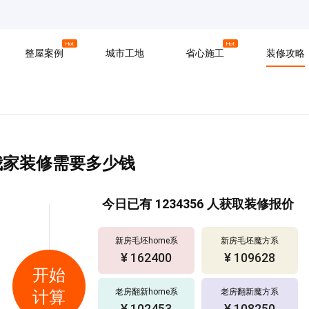
京
上海
广州
Hot
Hot
整屋案例
城市工地
省心施工
装修攻略
材料
拆改
水电
软装
入住
防水
泥瓦
木工
我家装修需要多少钱
今日已有
1234356
人获取装修报价
新房毛坯home系
新房毛坯魔方系
¥ 136809
¥ 113497
开始
老房翻新home系
老房翻新魔方系
计算
¥ 148761
¥ 164085