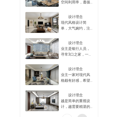
细节要把握好。对
空间利用率，遵循
的，当然，业主如
发销售
于第一次买房子的
“以人为本”的设计理
果不懂设计，那就
的风
业主来说，根本没
念，实现了多个场
找专业的设计师合
的客厅
设计理念
有收房经验，所以
景的独立设计，对
作。
述所给
现代风格设计简
要先做好收房攻
细节及动线的刻
更具备
单，大气婉约，注
略，这样能省心很
画，打造出现代、
空间平
重实用性，设计师
多。收房过程结束
便捷、宜人舒适的
。
以“简约风尚”为设计
后，才开始找中端
两房空间。 全
设计理念
理念，舒适与美观
装修公司合作装
屋为现代风格，以
业主是银行人员，
并存，家具外形简
修。
简约美学的设计思
寻常3口之家，一家
洁，功能性强，迎
维贯穿空间，设计
人整体素质很高，
合了业主的审美和
师利用硬装材质与
平时女主人喜欢做
需求，呈现出一个
设计理念
软装等视觉元素，
烘焙，对厨房的设
明朗宽敞舒适的
业主一家对现代风
提升了空间的精致
计有一定要求，周
家。 浅色调让
格颇有好感，希望
氛围。 户型方
末老人偶尔会过
全屋显得非常简洁
设计师打破常规的
正实用，客厅与餐
来，一家人喜欢比
和明亮，米色和木
空间界限，以现代
厅连成一体，厨房
较雅致的风格，对
设计理念
质色彩的搭配让空
简约风格为设计方
距离门口近，与抽
此设计师以新中式
越是简单的重视设
间显得高级，在灯
向，塑造出能安置
油烟机一同能让油
风格为主。 全
计，越需要精湛的
具的点染下，空间
全家人生活的家庭
烟远离室内。
屋整体色调为浅咖
细节表现，本案以
的层次更加丰富。
氛围，对此设计师