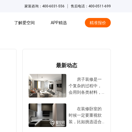
家装咨询：400-6031-556
售后电话：400-0511-699
了解爱空间
APP精选
精准报价
hot
最新动态
房子装修是一
个复杂的过程中，
会用到各类材料，
比如胶水，水泥，
瓷砖，乳胶漆等
在装修卧室的
等。这些材料以及
时候一定要重视软
一些家具，多少都
装，比如挑选适合
存在甲醛等污染
的家具和饰品，增
物。所以在装修结