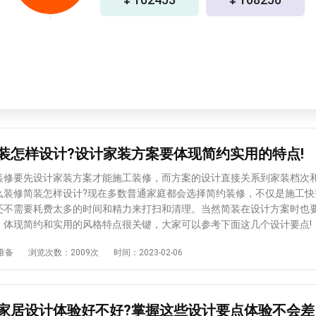
装怎样设计?设计家装方案要体现简约实用的特点!
要先设计家装方案才能施工装修，而方案的设计直接关系到家装档次
么装修简装怎样设计?现在多数普通家庭都会选择简约装修，不仅是施工快
还不需要耗费太多的时间和精力来打扫和清理。当然简装在设计方案时也
，体现简约和实用的风格特点很关键，大家可以参考下面这几个设计要
间布局不用大幅度改动。 简装就是装修的比较简单，而且室内空间布局
准备
浏览次数：2009次
时间：2023-02-06
用改动太多，尽量减少拆改的幅度。因此在设计方案的时候不会有太大的
有空间结构的基础上，根据需求展开规划和安排即可。 2、 吊顶及背
。 如今装修房子大都会做吊顶和背景墙，主要是能起到装饰的作用，
况下，这些装饰类的施工项目都可以能省则省，能简则简。比如说用石膏
家居设计体验好不好?掌握这些设计要点体验不会差