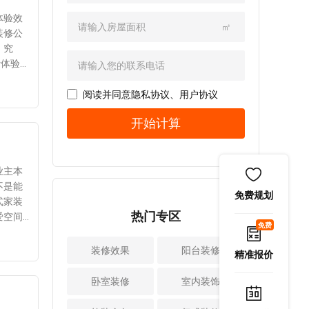
建议。比如各种收
3、
装修公司的建议!
业主要有耐心。
量房的，量房可以
纳工具可以利用起
而是要
1、墙面 房屋
体验效
2、养绿植去甲
获得满意的数据，
㎡
来，挂钩、储物篮
充分考
验收的项目有很
装修公
醛 大家都知
这样对画图是有帮
等等。这些收纳工
可刷涂
多，墙面验收就是
。究
道，绿植也有净化
助的。如果不量
具体积小，不会占
颜值营
其中之一，也是很
计体验
空气的作用，可以
房，就无法获得准
据太多空间，但是
种颜色
重要的收房项目。
有几个
新房装修结束以
确的数据，这样可
很实用，价格也便
一目了
带上收房工具，检
对于房
阅读并同意
隐私协议
、
用户协议
后，室内养一些绿
能会导致设计失
宜。 2、巧妙利
华而不
查墙面是否有裂
简约装
植，比如绿萝，吊
误。因此，量房还
开始计算
用空间死角 卧
和性
缝，是否有空鼓的
就显得
兰，仙人掌等等。
是相当重要的， 会
室的空间四角也要
地方。可以往墙面
用这方
这些绿植能改善空
影响到设计的效
利用起来，比如选
喷一些水，用手摸
度、运
气质量，这些绿植
果。 2、开始画
择定制衣柜，设计
一下，看看手上有
主色调
业主本
也很好打理，只要
图 等到量房结
后再生产安装，这
没有留下来白灰，
则在装
不是能
定期的浇水和修剪
束之后，接下来就
免费规划
样就能将空间充分
有的话证明腻子质
饰物品
式家装
就可以了。 3、
开始进入到画图阶
利用起来了。
热门专区
量也不好。 2、
色等情
爱空间
使用活性炭 众
段，就是我们平时
免费
3、小卧室装修空出
地面 地面验收
认知了
感到满
所周知，活性炭也
所说的画cad图纸，
另一面的空间
也不可或缺，要检
修公司
况，还
装修效果
有去甲醛的作用，
阳台装修
这个环节还是有难
精准报价
卧室中的家具也不
查地面的平整度，
多与家
经验丰
而且效果很不错。
度的，因为专业性
少，主要是床和衣
要在误差范围内。
合作之
可以买一些活性炭
卧室装修
室内装饰
比较强。所有的数
柜，这些家具可以
其次是检查地面有
确定下
的炭包放在家里，
据和设计内容都体
沿着一面墙摆放，
没有开裂和反砂的
常见的