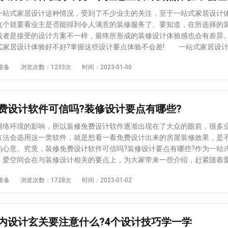
料等来装饰都是比较常见的，施工快且费用少，也不会占用太多空间。 
饰要体现功能性。 装修简装怎样?选用的家具及装饰品不能华而不实，
式家居设计这种情况，受到了不少业主的关注，至于一站式家居设计
主，体现功能性的特点，满足生活的需求。而家居陈设的位置摆放，也要
这个就要看业主是否能得到令人满意的装修服务了。要知道，在所选择的
惯，提高空间的利用率，就能让室内看起来宽敞通透很多。 4、 墙面
或者是接受的设计方案不一样，最终所形成的装修设计体验感也会有差异
壁纸。 墙面大量留白是简装比较常见的，为了能避免太过单调，提升
式家居设计体验好不好?掌握这些设计要点体验不会差! 一站式家居设
生活氛围，可以在使用涂料的时候合理搭配颜色。也可以直接用壁纸，各
好，这个需要结合实际情况来明确，而如果想打造出好的装修设计方案，
准备
浏览次数：1233次
时间：2023-01-30
有，选择空间很大，也比较美观。 相信大家对装修简装怎样设计也都
不妨了解一下： 1、风格和谐一致 在对房屋进行装修设计的时候，
体来说，无论空间布局、结构设计、还是家居装饰，都要尽量简约，不可
格的选择要重视起来，一般要做到整体风格能和谐统一。比如采用了现代
各个区域空间的规划和位置设计都要具备合理性，选材用料还应确保质量
情况下，搭配起来的家具也要造型简约、大方，如果是用造型复杂华丽的
只图便宜。
了。 2、颜色运用合理 通常要做好房屋的装修设计方案，在颜色运
费设计软件可信吗?装修设计要点有哪些?
以重视，一般一个空间里面所用到的颜色不宜超过三种，而且在颜色的明
方面均要重视起来。另外，为了营造出视觉焦点，也可以考虑局部使用与
环境的影响，所以装修免费设计软件逐渐出现在了大众的眼前，很多
的颜色。 3、装饰恰到好处 如果要让装修设计效果看起来比较好，
方法会选用这一类软件，就是想看一看免费设计出来的房屋装修效果，是
要做足功夫，做到让装饰能恰到好处，不至于令人感到眼花缭乱。至于装
的心意。究竟，装修免费设计软件可信吗?装修设计要点有哪些?作为一站
择，一般要结合房子的大小、装修风格来确定装饰物品的大小、材质、用
，爱空间会在与装修设计相关的要点上，为大家带来一些介绍，赶紧随着
过上述的内容，对于一站式家居设计体验好不好，大家是不是有一定的
吧! 虽然市面上的装修免费设计软件比较多，但很多都无法让业主群体
准备
浏览次数：1728次
时间：2023-01-02
，如果能掌握一些装修设计上的要点，对业主来说不会是坏事，至少在跟装
在于软装开发的力度一般，能给出来的设计效果也很一般。面对这样的情
的时候，不会轻易上当受骗，接受一些不太合规的装修设计方案。至于更
、正规的装修公司合作会比较好，至少在设计这方面不用感到担心，会有
关的资讯，想了解请关注爱空间。
团队可以合作。 一般想要将房子给设计好，找到专业正规的装修公司
个要点一定要留意起来： 1、确定好风格：装修设计一定要将风格给先
内设计玄关要注意什么?4个设计技巧学一学
后面的细节打造就能在结合风格的基础上做的更到位了。目前来说，比较