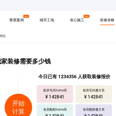
京
上海
广州
Hot
Hot
整屋案例
城市工地
省心施工
装修攻略
对比
材料
拆改
水电
软装
入住
防水
泥瓦
木工
我家装修需要多少钱
今日已有
1234356
人获取装修报价
新房毛坯home系
新房毛坯魔方系
¥ 142841
¥ 142841
开始
老房翻新home系
老房翻新魔方系
计算
¥ 142841
¥ 142841