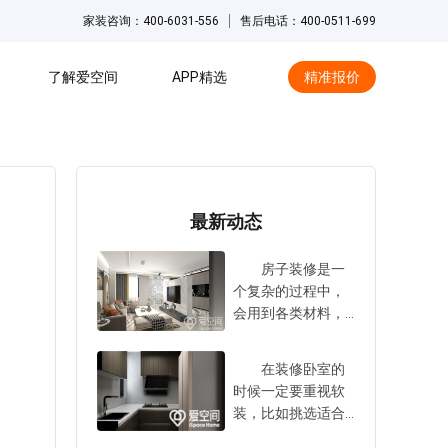
家装咨询：400-6031-556
售后电话：400-0511-699
了解爱空间
APP精选
精准报价
hot
最新动态
房子装修是一
个复杂的过程中，
会用到各类材料，
比如胶水，水泥，
瓷砖，乳胶漆等
在装修卧室的
等。这些材料以及
时候一定要重视软
一些家具，多少都
装，比如挑选适合
存在甲醛等污染
的家具和饰品，增
物。所以在装修结