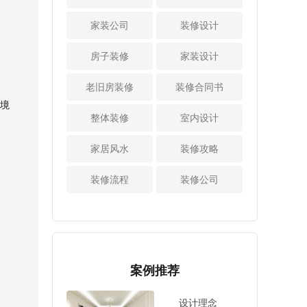
室的门可以换成推
水流慢，可能水管
绿植，使用活性
这里要总结家人的
拉式的，衣柜也可
堵住了。其次是将
家装公司
装修设计
炭，通风去甲醛等
意见，有人喜欢田
以是安装推拉门，
水龙头打开，看看
等。这些方法都是
园风格，有人喜欢
这样能节省一定的
能不能正常出水。
房子装修
家装设计
不错的，能够净化
欧式风格等等，大
空间。 通过上
在装修的过程中会
空气，提高空气质
家的审美是不同
面内容的介绍，大
产生一些垃圾，如
老旧房装修
量，改善空气质
装修合同书
的，所以要有一个
家也了解了小卧室
果会导致下水管堵
量，只有这样才能
统一的意见。
境
的软装搭配技巧，
塞，这种问题当然
放心入住。
整体装修
室内设计
可见，在自己改造
可以选择浅色的家
要开发商承担责
老房的时候要好好
具和饰品，有效的
任。验收合格后签
家居风水
出设计方案，业主
装修攻略
利用空间，使用收
字，然后找中端装
如果要自己设计，
纳工具，比如挂
修公司合作装修。
那就按照以上四步
装修流程
装修公司
钩，储物篮等等。
以上内容中总
走。先是要量房，
这样卧室类的衣物
结了一些收房项
获得设计的数据，
能分类收纳起来，
目，比如地面验
其次是开始画图，
也不会显得凌乱，
收，墙面验收，门
这个步骤难度大，
反而会清爽宽敞很
窗验收，水路验收
要多学习，接着是
多。
等等。每一个验收
案例推荐
出设计方案，最后
项目都很重要，其
落实到实际。每一
中也有一些验收的
个环节都是很重要
设计理念