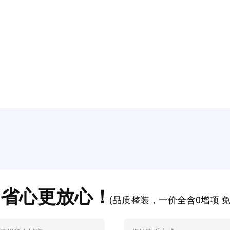
 省心更放心！
(品质整装，一价全含0增项 免费电