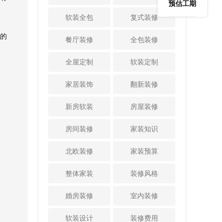
有吸附甲醛的作
现在平面图纸上，
预估工期
这样另外一面空间
问题。如果水泥砂
用，但是要定期的
家里每一个装修区
软装全包
复式装修
就空出来了，小卧
浆不好，或者是搅
更换，否则吸附满
域都要体现出来，
室的活动空间就会
拌不均匀，可能会
了又会再次的释
所以自己要懂得绘
的
餐厅装修
全包装修
更大，也显得更加
出现沙粒，用脚搓
放，造成二次污
图。 3、出设计
宽敞。 4、不同
地面就知道了。
染。 4、找专业
方案 虽然画图
全屋定制
材质的白色来拓展
软装定制
3、门窗 门窗
的去甲醛机构
纸很难，但是也不
空间 卧室软装
也是重要的验收项
市面上也有一些专
用太担心，业主可
颜色搭配也很重
家居装饰
翻新装修
目，看看门框窗框
业的去甲醛机构，
以先学习，比如上
要，比如卧室家具
有没有划痕断裂等
他们有科学的去甲
网学习，或者是找
的选择，饰品颜
新房软装
问题，检查五金件
房屋装修
醛方法，业主可以
专业人士学习。这
色，墙地面装修颜
的是否齐全，安装
花钱请他们帮忙去
样才能出满意的设
色等。小卧室的空
位置是否正确，有
房间装修
家装知识
甲醛，这样会省事
计方案，起码设计
间有限，还是以浅
没有生锈断裂等问
很多。但也有不靠
方案不会太差，如
色系为主，比如白
题。 4、水路
北欧装修
家装预算
谱的去甲醛机构，
果不懂的画，连设
色家具，浅色窗帘
厨卫和卫生间的
这样就不靠谱了。
计方案都无法出
等等，这样空间感
水路验收也是很重
整体家装
装修风格
可见，在房子
来，这样当然无法
更强，显得卧室更
要的，首先是地漏
装饰后要及时的去
进入到施工环节
加宽敞。 5、小
的验收，可以往地
婚房装修
室内装修
甲醛，以上内容中
了。 4、确定风
卧室装推拉门减少
漏里面倒水，看看
也分享了几个去甲
格 设计方案中
空间浪费 小卧
水流的速度，如果
软装设计
装修费用
醛的方法，比如养
要体现装修风格，