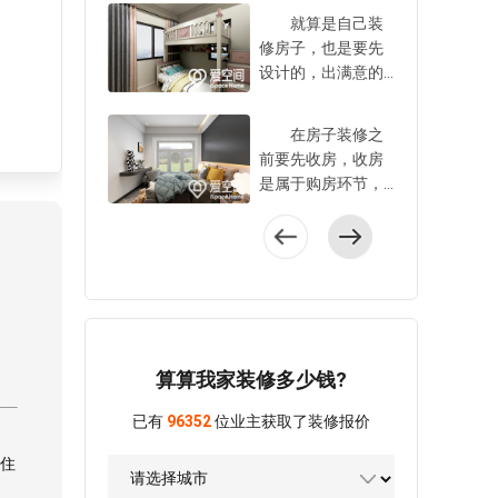
加收纳空间，只要
束以后要积极去甲
就算是自己装
软装搭配合理，哪
醛，提高空气质
修房子，也是要先
怕是小卧室也能变
量，这样对健康有
设计的，出满意的
得温馨舒适，这样
利。那么，房子装
设计方案，然后开
对睡眠也有帮助。
饰后怎样去甲醛?下
始装修施工，这样
如果卧室布置的凌
在房子装修之
面就一起来看看
不易出错。但是自
乱，或者是太空
前要先收房，收房
吧。 1、通风去
己设计也是有难度
阔，就会觉得比较
是属于购房环节，
甲醛 在房子装
的，尤其是对于装
单调了。那么，卧
这件事非常的重
饰后要通风去甲
修经验不足的业主
室的软装搭配技巧
要，业主一定不要
醛，只要是天气条
来说，有更多的地
有哪些?下面来听听
忽略。在收房之前
件允许，就可以开
方需要学习，起码
家庭装饰设计公司
做好攻略，将验收
门窗通风，同时将
要掌握设计的步
的建议! 1、巧
的项目都列举出
柜子门和抽屉打
骤，以免影响到装
妙利用工具增加空
来，以及验收时的
开，这样室内的甲
修效果。那么，自
间利用率 在布
注意事项。这样带
醛能早一点排出
己改造老房有哪些
算算我家装修多少钱?
置卧室的时候，业
着攻略去收房现
去。但是有一点要
设计步骤?下面就一
主一定要合理的利
场，才能防止有验
注意，这种方法去
起来看看吧。
已有
96352
位业主获取了装修报价
用空间，提高空间
收遗漏的地方。那
甲醛的速度很慢，
1、量房 如果是
利用率，这也是家
么，收房有哪些项
可能几个月的时
住
自己改造老房，在
庭装饰设计公司的
目?下面来听听中端
间，甚至会更久，
设计之前是需要先