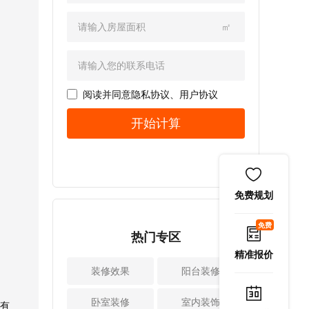
建议。比如各种收
装修公司的建议!
业主要有耐心。
量房的，量房可以
纳工具可以利用起
1、墙面 房屋
2、养绿植去甲
获得满意的数据，
㎡
来，挂钩、储物篮
验收的项目有很
醛 大家都知
这样对画图是有帮
等等。这些收纳工
多，墙面验收就是
道，绿植也有净化
助的。如果不量
具体积小，不会占
其中之一，也是很
空气的作用，可以
房，就无法获得准
据太多空间，但是
重要的收房项目。
新房装修结束以
确的数据，这样可
很实用，价格也便
带上收房工具，检
阅读并同意
隐私协议
、
用户协议
后，室内养一些绿
能会导致设计失
宜。 2、巧妙利
查墙面是否有裂
植，比如绿萝，吊
误。因此，量房还
开始计算
用空间死角 卧
缝，是否有空鼓的
兰，仙人掌等等。
是相当重要的， 会
室的空间四角也要
地方。可以往墙面
这些绿植能改善空
影响到设计的效
利用起来，比如选
喷一些水，用手摸
气质量，这些绿植
果。 2、开始画
择定制衣柜，设计
一下，看看手上有
也很好打理，只要
图 等到量房结
后再生产安装，这
没有留下来白灰，
定期的浇水和修剪
束之后，接下来就
免费规划
样就能将空间充分
有的话证明腻子质
就可以了。 3、
开始进入到画图阶
利用起来了。
量也不好。 2、
使用活性炭 众
段，就是我们平时
免费
3、小卧室装修空出
地面 地面验收
热门专区
所周知，活性炭也
所说的画cad图纸，
另一面的空间
也不可或缺，要检
有去甲醛的作用，
这个环节还是有难
精准报价
卧室中的家具也不
查地面的平整度，
而且效果很不错。
度的，因为专业性
装修效果
阳台装修
少，主要是床和衣
要在误差范围内。
可以买一些活性炭
比较强。所有的数
柜，这些家具可以
其次是检查地面有
的炭包放在家里，
据和设计内容都体
卧室装修
室内装饰
沿着一面墙摆放，
有
没有开裂和反砂的