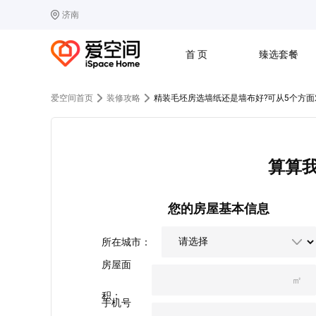
济南
选择城市
热门城市：
北
首 页
臻选套餐
B
北京
C
成都
爱空间首页
装修攻略
精装毛坯房选墙纸还是墙布好?可从5个方面
G
广州
其他城市
J
济南
收房
设计
预算
合同
L
廊坊
S
上海
算算
T
天津
太原
W
武汉
Z
郑州
您的房屋基本信息
所在城市：
房屋面
㎡
积：
手机号