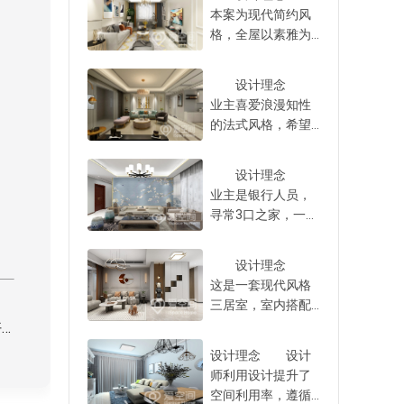
细节要把握好。对
的，当然，业主如
本案为现代简约风
于第一次买房子的
果不懂设计，那就
格，全屋以素雅为
业主来说，根本没
找专业的设计师合
底色，利用现代家
有收房经验，所以
作。
具装饰创造出细腻
要先做好收房攻
设计理念
的生活情境，并以
略，这样能省心很
业主喜爱浪漫知性
。
冷暖色对比强化空
多。收房过程结束
的法式风格，希望
间的精致氛围，最
后，才开始找中端
设计师从细节中体
终打造出富有现代
装修公司合作装
现，打造出令人沉
感的舒适空间。
设计理念
修。
醉的空间氛围，对
设计师秉承“舒雅
业主是银行人员，
此设计师秉承“向美
大气”为设计理念，
寻常3口之家，一家
而生”的设计理念，
以简约的笔触来呈
人整体素质很高，
以法式风格为主要
现舒适的空间关
平时女主人喜欢做
设计方向，呈现出
设计理念
系，并利用软装为
烘焙，对厨房的设
清新脱俗的空间气
这是一套现代风格
空间增添活力与优
计有一定要求，周
质。 在满足业
三居室，室内搭配
雅。 户型格局
末老人偶尔会过
主生活的硬性需求
大胆颜色和环保材
!
方正，主卧中含有
来，一家人喜欢比
以外，设计师同时
料，以“回归简雅”为
卫生间，保持了空
较雅致的风格，对
设计理念 设计
也注重软装元素的
设计理念，营造出
间的私密性，室内
此设计师以新中式
师利用设计提升了
呈现，以凸显出精
独特的现代品味。
动静分区做得好，
风格为主。 全
空间利用率，遵循
致、优雅的生活品