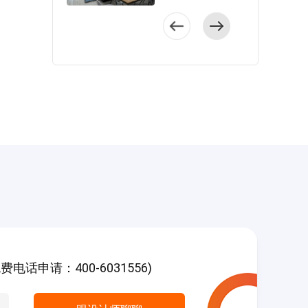
公共空间相互连
居住体验感质量特
屋整体色调为浅咖
“以人为本”的设计理
味，让法式仪式感
结，穿透感强，整
别高。 客厅吊
色及冷色调，雅致
念，实现了多个场
无处不在。
体设计简约而不失
顶自带照明光泽，
且经典，针对女业
景的独立设计，对
户型结构方正，
美感。 本案设
富有现代腔调，家
主的烹饪需求，厨
细节及动线的刻
客厅与餐厅衔接，
计师十分重视细节
具材料冷暖调和，
房方面做了开放式
画，打造出现代、
横厅宽敞，老人房
的打造，遵循现代
色彩与元素的融合
厨房，厨房储物向
便捷、宜人舒适的
外带阳台，居住舒
风格美学理念，通
碰撞中构筑出都市
外延伸，增加了厨
两房空间。 全
适，主卧中含有主
过经典的先到装
格调。 米色背
房空间，也保证了
屋为现代风格，以
卫，私密性强。
饰，让空间中呈现
景带来静谧沉稳的
南北通透。 户
简约美学的设计思
客厅吊顶设
出更多美感，更加
氛围，绿色餐椅温
型为比较常见的三
维贯穿空间，设计
计十分考究，一眼
舒适的居住体验。
柔缱倦，墙面装饰
房户型，整体较为
师利用硬装材质与
便会被灯光所吸
户型方正，南
精巧别致，共同营
方正，动静区划分
软装等视觉元素，
引，室内家具从色
北通风且采光好，
造出舒适的用餐氛
合理，南北通透，
提升了空间的精致
彩到材质相辅相
功能分区明朗，生
围。 结合业主
采光较好，三室朝
氛围。 户型方
成，优雅而高级。
活方便，视野开
的生活习惯，厨房
阳，空间面积划分
正实用，客厅与餐
香槟色餐
阔。 客厅采用
柜体以L型布局，室
合理。 客厅以
厅连成一体，厨房
椅带来浓郁的法式
现代风格设计，在
内采光特别理想，
蓝色背景为底色，
距离门口近，与抽
精致感，餐边柜选
满足功能性的前提
白色橱柜显得通透
加以梅花点缀，塑
油烟机一同能让油
话申请：400-6031556)
用与之接近的浅色
下，家具以简约和
明亮。 浅灰色
造出宁静而雅致的
烟远离室内。
原木材料定做，整
舒适为核心。
硬装与黑白装饰画
中式氛围，米灰色
客厅与餐厅之间没
体显大格外大气。
电视墙的装饰多以