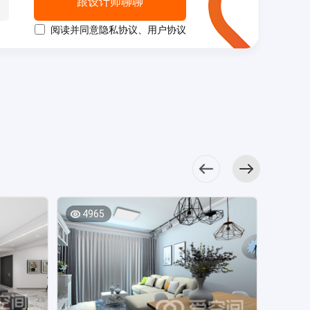
上演一场柔与刚的
跟设计师聊聊
沙发及原木家具带
有设计隔断，最大
U型厨房释
现代化为主，灯带
视觉较量，布艺床
来温馨的禅意感。
程度的释放了空间
放出更多的行走空
的勾勒下营造出舒
阅读并同意
隐私协议
、
用户协议
品使空间保持了干
大面积的浅灰
利用率，又保证了
间，橱柜的柜面设
适放松的氛围。
净利落。 次卧
色与白色交汇，身
视觉审美的需要。
计做了简化，吊柜
一进餐厅就给人
柜体通顶设计，实
心在这一方天地里
设计师把空间
与地柜分色设计，
简洁大气之感，黑
木材料带来厚重
得到放松，原木餐
的利用率达到最大
层次感强。
与白的配色手法营
感，搭配简约床体
桌椅共同构成空间
化，水槽、灶台和
主卧墙面材质简
造出丰富的空间层
和艺术挂画，既有
的温馨氛围。
其他电器形成黄金
单，设计师运用配
次。 厨房的设
格调又不失文艺
结合L型橱柜布局，
三角区，家务动线
色的方式打造出视
计非常时尚，整体
感。 儿童房家
空间显得大气而干
缩短。 蓝色背
觉中心，搭配雅致
采用暖色设计，给
具分布合理，高低
净，白色吊柜与灰
景墙带来温馨浪漫
的床品装点，卧室
人温婉舒适的烹饪
床提升了空间利用
色地柜结合，让烹
的感觉，整体动线
显得格外舒适。
氛围。 主卧背
率，减少了面积浪
饪空间变得简单舒
十分合理，少量的
隐形衣柜既
景墙的设计让人感
费，粉色调带来温
适了起来。 中
灰色调让主卧空间
满足了储物需要，
觉十分时尚，再搭
馨的高级气质。
4965
4768
式蓝使主卧空间显
氛围更加稳重。
又令次卧显得非常
配现代装饰及灯具
白色基调卫浴间
得十分典雅素净，
次卧采用了高低
整洁，床头背景画
点缀，表现出雅致
中未做干湿分离设
衣柜入墙式设计，
床的设计，学习区
为空间增加了一丝
的空间氛围。
计，加入米白色洁
不会影响空间的整
定制收纳柜和写字
艺术感。
次卧通过灰与白形
具点缀，营造出低
体美感，也满足了
桌，增加了空间的
次卧背景设计凸显
成颜色上的对比，
调优雅的空间氛
储物功能。 次
功能感，也为孩子
出法式小情调，衣
垂吊灯具形成了空
围。
卧简洁干净，低饱
们创造出一个小天