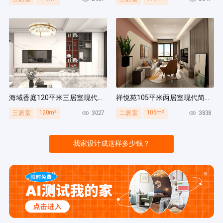
海域香庭120平米三居室现代简约风装修案例
祥悦苑105平米两居室现代简约风装修案例
120m²
105m²
3027
3838
三居室
二居室
我家设计成这样多少钱？