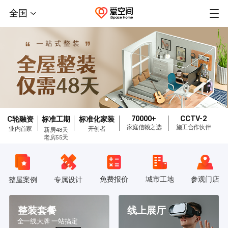
全国
70000+
CCTV-2
C轮融资
标准工期
标准化家装
家庭信赖之选
施工合作伙伴
业内首家
开创者
新房48天
老房55天
免费报价
城市工地
参观门店
整屋案例
专属设计
整装套餐
线上展厅
全一线大牌 一站搞定