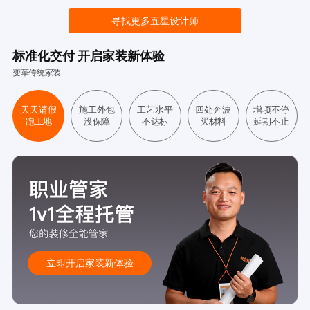
寻找更多五星设计师
标准化交付 开启家装新体验
变革传统家装
天天请假
施工外包
工艺水平
四处奔波
增项不停
跑工地
没保障
不达标
买材料
延期不止
立即开启家装新体验