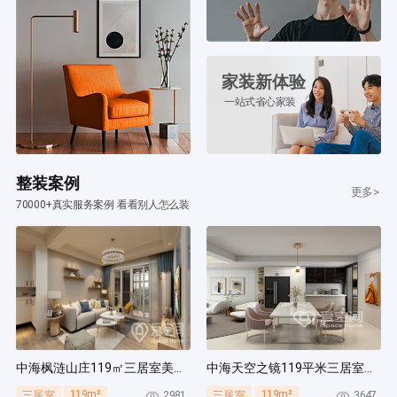
家装新体验
一站式省心家装
整装案例
更多>
70000+真实服务案例 看看别人怎么装
中海枫涟山庄119㎡三居室美式风装修案例
中海天空之镜119平米三居室北欧风装修案例
119m²
119m²
2981
3647
三居室
三居室