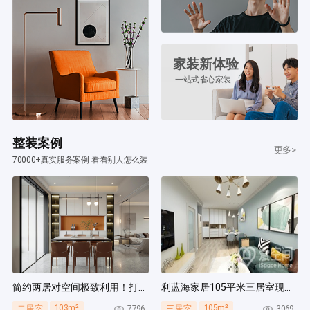
家装新体验
一站式省心家装
整装案例
更多>
70000+真实服务案例 看看别人怎么装
简约两居对空间极致利用！打造多组通顶柜，整齐能装！
利蓝海家居105平米三居室现代简约风装修案例
103m²
105m²
7796
3069
二居室
三居室