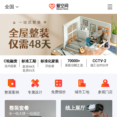
全国
70000+
CCTV-2
C轮融资
标准工期
标准化家装
家庭信赖之选
施工合作伙伴
业内首家
开创者
新房48天
老房55天
免费报价
城市工地
参观门店
整屋案例
专属设计
整装套餐
线上展厅
全一线大牌 一站搞定