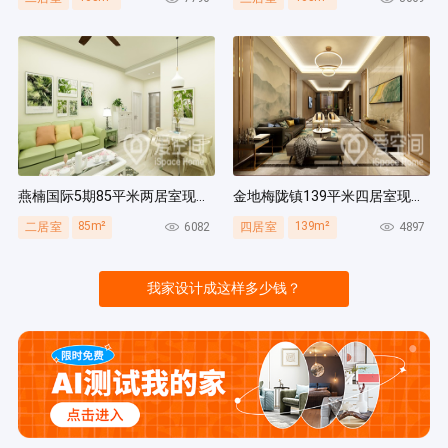
燕楠国际5期85平米两居室现代简约风装修案例
金地梅陇镇139平米四居室现代简约风装修案例
85m²
139m²
6082
4897
二居室
四居室
我家设计成这样多少钱？