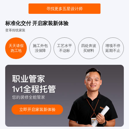
寻找更多五星设计师
标准化交付 开启家装新体验
变革传统家装
天天请假
施工外包
工艺水平
四处奔波
增项不停
跑工地
没保障
不达标
买材料
延期不止
立即开启家装新体验